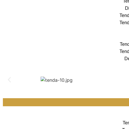
Te
Di
Tend
Tend
Tend
Tend
De
Te