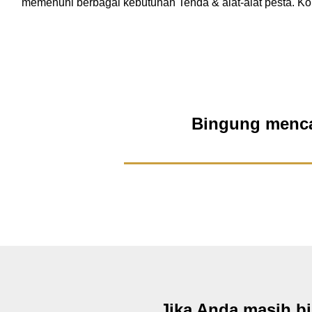
memenuhi berbagai kebutuhan Tenda & alat-alat pesta. K
Bingung mencar
Jika Anda masih b