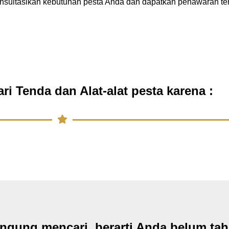
onsultasikan kebutuhan pesta Anda dan dapatkan penawaran te
i Tenda dan Alat-alat pesta karena :
ingung mencari, berarti Anda belum ta