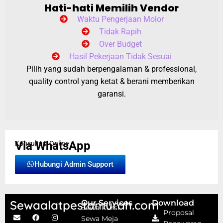
Hati-hati Memilih Vendor
Waktu Pengerjaan Molor
Tidak Rapih
Over Budget
Hasil Pekerjaan Tidak Sesuai
Pilih yang sudah berpengalaman & professional,
quality control yang ketat & berani memberikan
garansi.
Via WhatsApp
Konsultasi Online
Hubungi Admin Support
Sewaalatpestamurah.com
Our Services
Download
Sewa Kursi
Proposal
Sewa Meja