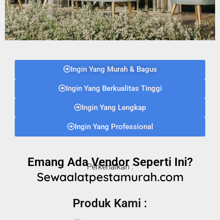
Ingin Yang Murah & Bagus
Ingin Yang Berkualitas Tinggi
Ingin Yang Lengkap
Ingin Yang Professional
Emang Ada Vendor Seperti Ini?
Perkenalkan :
Sewaalatpestamurah.com
Produk Kami :