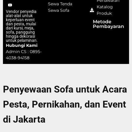
Penawaran
Sewa Tenda
Katalog
Sewa Sofa
Vendor penyedia
Produk
alat-alat untuk
keperluan event
Metode
dan pesta, mulai
Pembayaran
dari kursi, meja,
sofa, panggung
hingga dekorasi
untuk pelaminan.
Hubungi Kami
Admin CS : 0895-
4038-94158
Penyewaan Sofa untuk Acara
Pesta, Pernikahan, dan Event
di Jakarta