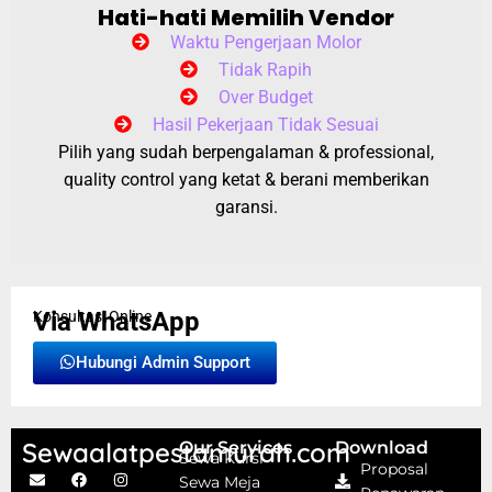
Hati-hati Memilih Vendor
Waktu Pengerjaan Molor
Tidak Rapih
Over Budget
Hasil Pekerjaan Tidak Sesuai
Pilih yang sudah berpengalaman & professional,
quality control yang ketat & berani memberikan
garansi.
Via WhatsApp
Konsultasi Online
Hubungi Admin Support
Sewaalatpestamurah.com
Our Services
Download
Sewa Kursi
Proposal
Sewa Meja