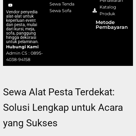
Penawaran
Sewa Tenda
Katalog
Sewa Sofa
Vendor penyedia
Produk
alat-alat untuk
keperluan event
Metode
dan pesta, mulai
Pembayaran
dari kursi, meja,
sofa, panggung
hingga dekorasi
untuk pelaminan.
Hubungi Kami
Admin CS : 0895-
4038-94158
Sewa Alat Pesta Terdekat:
Solusi Lengkap untuk Acara
yang Sukses