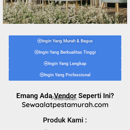
Ingin Yang Murah & Bagus
Ingin Yang Berkualitas Tinggi
Ingin Yang Lengkap
Ingin Yang Professional
Emang Ada Vendor Seperti Ini?
Perkenalkan :
Sewaalatpestamurah.com
Produk Kami :