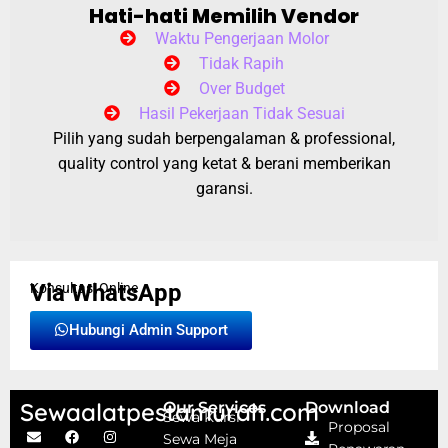
Hati-hati Memilih Vendor
Waktu Pengerjaan Molor
Tidak Rapih
Over Budget
Hasil Pekerjaan Tidak Sesuai
Pilih yang sudah berpengalaman & professional,
quality control yang ketat & berani memberikan
garansi.
Via WhatsApp
Konsultasi Online
Hubungi Admin Support
Sewaalatpestamurah.com
Our Services
Download
Sewa Kursi
Proposal
Sewa Meja