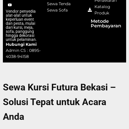
Penawaran
Sewa Tenda
Katalog
Sewa Sofa
Vendor penyedia
Produk
alat-alat untuk
keperluan event
Metode
dan pesta, mulai
Pembayaran
dari kursi, meja,
sofa, panggung
hingga dekorasi
untuk pelaminan.
Hubungi Kami
Admin CS : 0895-
4038-94158
Sewa Kursi Futura Bekasi –
Solusi Tepat untuk Acara
Anda