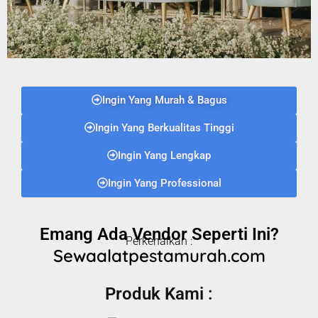
Ingin Yang Murah & Bagus
Ingin Yang Berkualitas Tinggi
Ingin Yang Lengkap
Ingin Yang Professional
Emang Ada Vendor Seperti Ini?
Perkenalkan :
Sewaalatpestamurah.com
Produk Kami :