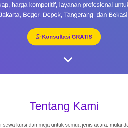
kap, harga kompetitif, layanan profesional unt
Jakarta, Bogor, Depok, Tangerang, dan Bekasi
Konsultasi GRATIS
Tentang Kami
sewa kursi dan meja untuk semua jenis acara, mulai dar