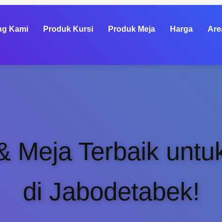
ng Kami
Produk Kursi
Produk Meja
Harga
Are
& Meja Terbaik untu
di Jabodetabek!