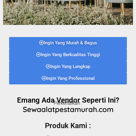
Ingin Yang Murah & Bagus
Ingin Yang Berkualitas Tinggi
Ingin Yang Lengkap
Ingin Yang Professional
Emang Ada Vendor Seperti Ini?
Perkenalkan :
Sewaalatpestamurah.com
Produk Kami :