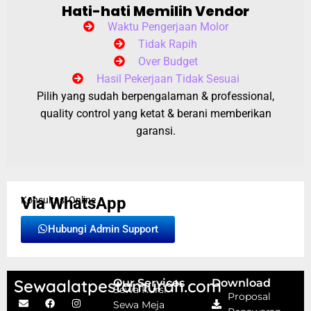
Hati-hati Memilih Vendor
Waktu Pengerjaan Molor
Tidak Rapih
Over Budget
Hasil Pekerjaan Tidak Sesuai
Pilih yang sudah berpengalaman & professional,
quality control yang ketat & berani memberikan
garansi.
Via WhatsApp
Konsultasi Online
Hubungi Admin Support
Sewaalatpestamurah.com
Our Services
Download
Sewa Kursi
Proposal
Sewa Meja