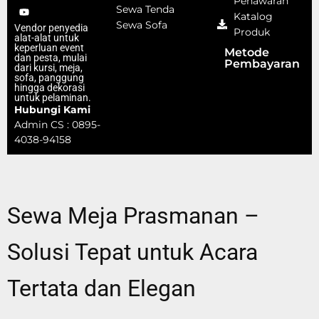
Penawaran
Sewa Tenda
Katalog
Sewa Sofa
Vendor penyedia
Produk
alat-alat untuk
keperluan event
Metode
dan pesta, mulai
Pembayaran
dari kursi, meja,
sofa, panggung
hingga dekorasi
untuk pelaminan.
Hubungi Kami
Admin CS : 0895-
4038-94158
Sewa Meja Prasmanan –
Solusi Tepat untuk Acara
Tertata dan Elegan