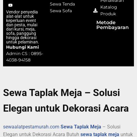
Penawaran
Sewa Tenda
Katalog
Sewa Sofa
Vendor penyedia
Produk
alat-alat untuk
keperluan event
Metode
dan pesta, mulai
Pembayaran
dari kursi, meja,
sofa, panggung
hingga dekorasi
untuk pelaminan.
Hubungi Kami
Admin CS : 0895-
4038-94158
Sewa Taplak Meja – Solusi
Elegan untuk Dekorasi Acara
sewaalatpestamurah.com
Sewa Taplak Meja
– Solusi
Elegan untuk Dekorasi Acara Butuh
sewa taplak meja
untuk