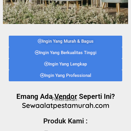
Ingin Yang Murah & Bagus
Ingin Yang Berkualitas Tinggi
Ingin Yang Lengkap
Ingin Yang Professional
Emang Ada Vendor Seperti Ini?
Perkenalkan :
Sewaalatpestamurah.com
Produk Kami :