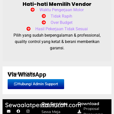
Hati-hati Memilih Vendor
Waktu Pengerjaan Molor
Tidak Rapih
Over Budget
Hasil Pekerjaan Tidak Sesuai
Pilih yang sudah berpengalaman & professional,
quality control yang ketat & berani memberikan
garansi.
Via WhatsApp
Konsultasi Online
Hubungi Admin Support
Sewaalatpestamurah.com
Our Services
Download
Sewa Kursi
Proposal
Sewa Meja