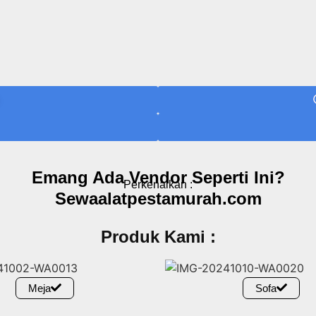
Emang Ada Vendor Seperti Ini?
Perkenalkan :
Sewaalatpestamurah.com
Produk Kami :
Meja
Sofa