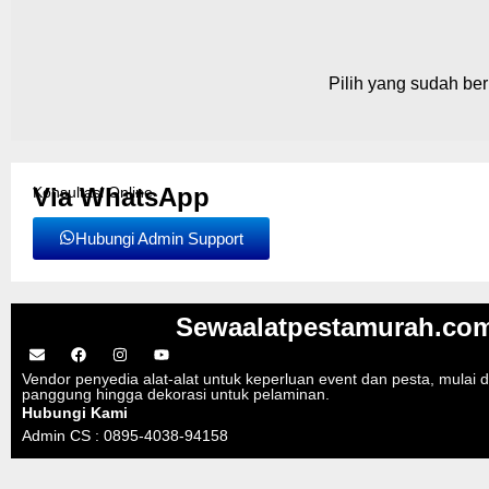
Pilih yang sudah ber
Via WhatsApp
Konsultasi Online
Hubungi Admin Support
Sewaalatpestamurah.co
Vendor penyedia alat-alat untuk keperluan event dan pesta, mulai da
panggung hingga dekorasi untuk pelaminan.
Hubungi Kami
Admin CS : 0895-4038-94158