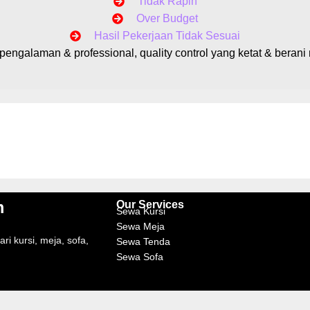
Tidak Rapih
Over Budget
Hasil Pekerjaan Tidak Sesuai
pengalaman & professional, quality control yang ketat & beran
m
Our Services
Sewa Kursi
Sewa Meja
ri kursi, meja, sofa,
Sewa Tenda
Sewa Sofa