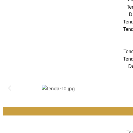
Te
Di
Tend
Tend
Tend
Tend
De
Te