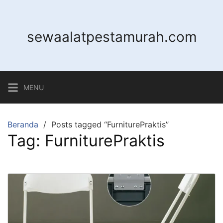
sewaalatpestamurah.com
MENU
Beranda
Posts tagged “FurniturePraktis”
Tag:
FurniturePraktis