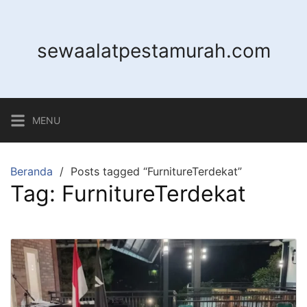
L
a
n
sewaalatpestamurah.com
g
s
u
n
MENU
g
k
e
Beranda
Posts tagged “FurnitureTerdekat”
k
Tag:
FurnitureTerdekat
o
n
t
e
n