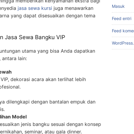
sehingga memberikan kenyamanan ekstra bagi
Masuk
enyedia
jasa sewa kursi
juga menawarkan
warna yang dapat disesuaikan dengan tema
Feed entri
Feed kome
n Jasa Sewa Bangku VIP
WordPress.
keuntungan utama yang bisa Anda dapatkan
antara lain:
Mewah
IP, dekorasi acara akan terlihat lebih
ofesional.
nya dilengkapi dengan bantalan empuk dan
s.
ilihan Model
esuaikan jenis bangku sesuai dengan konsep
pernikahan, seminar, atau gala dinner.