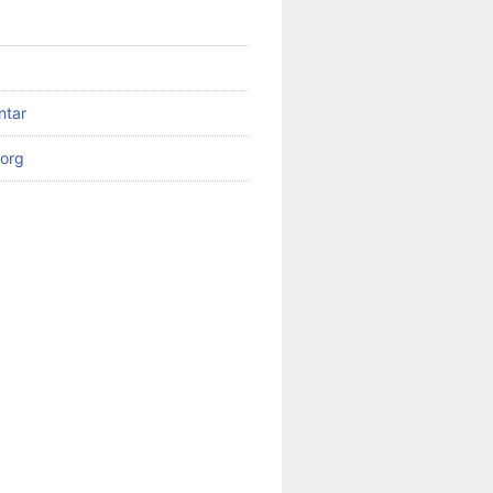
ntar
org