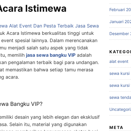
Acara Istimewa
Februari 2
Januari 20
wa Alat Event Dan Pesta Terbaik
Jasa Sewa
tuk Acara Istimewa berkualitas tinggi untuk
Desember 
n event spesial lainnya. Dalam merencanakan
mu menjadi salah satu aspek yang tidak
KATEGO
itu, memilih
jasa sewa bangku VIP
adalah
alat event
kan pengalaman terbaik bagi para undangan.
pat memastikan bahwa setiap tamu merasa
sewa kursi
ng acara.
sewa kursi 
sewa tend
ewa Bangku VIP?
Uncategor
iliki desain yang lebih elegan dan eksklusif
sa. Selain itu, material yang digunakan
META