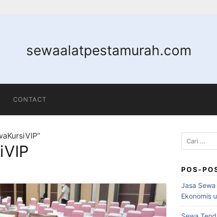
sewaalatpestamurah.com
CONTACT
waKursiVIP”
iVIP
POS-PO
Jasa Sewa 
Ekonomis u
Sewa Tenda