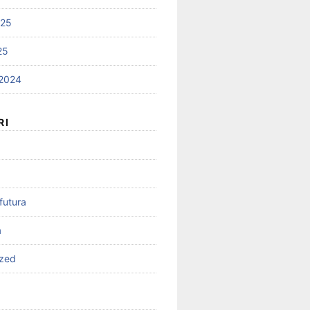
025
25
2024
RI
futura
a
ized