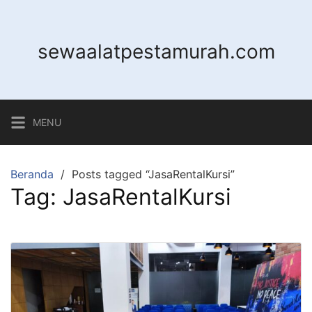
sewaalatpestamurah.com
MENU
Beranda
Posts tagged “JasaRentalKursi”
Tag:
JasaRentalKursi