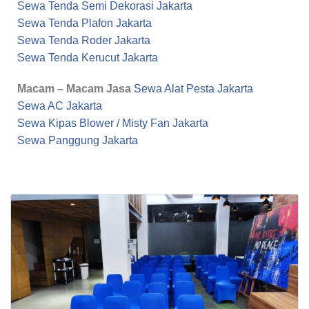
Sewa Tenda Semi Dekorasi Jakarta
Sewa Tenda Plafon Jakarta
Sewa Tenda Roder Jakarta
Sewa Tenda Kerucut Jakarta
Macam – Macam Jasa
Sewa Alat Pesta Jakarta
Sewa AC Jakarta
Sewa Kipas Blower / Misty Fan Jakarta
Sewa Panggung Jakarta